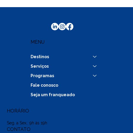
Intercâmbio estudantil com
financiamento pelo Pravaler: realize
seu sonho de estudar no exterior
MENU
Destinos
Serviços
Programas
Fale conosco
Seja um franqueado
HORÁRIO
Seg. a Sex.: 9h às 19h
CONTATO